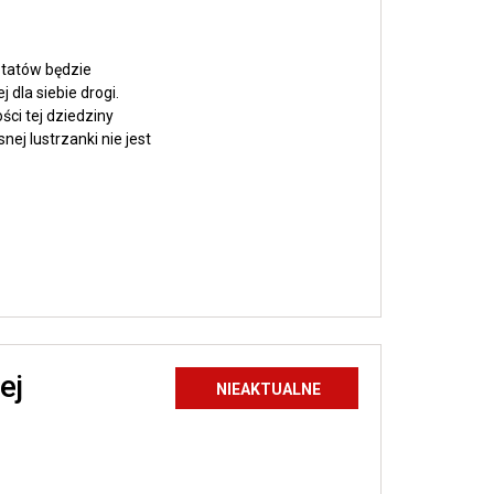
ztatów będzie
dla siebie drogi.
ści tej dziedziny
nej lustrzanki nie jest
Zobacz
ej
wpis
NIEAKTUALNE
Warsztaty
tworzenia
palmy
wielkanocnej