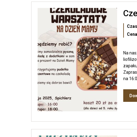
Cze
Czas
Cena
Na nas
liofil
zapaku
Zapras
na 16:0
Dow