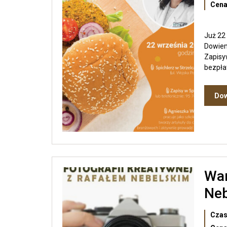
Cena
Już 22
Dowiem
Zapisy
bezpła
Dow
War
Neb
Czas