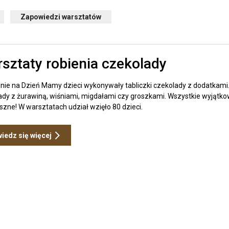
rzekierowuje
Zapowiedzi warsztatów
Przekierowuje
o
do
rchiwum
archiwum
ategorii
kategorii
ktualne
Zapowiedzi
Zobacz
arsztaty
warsztatów
sztaty robienia czekolady
wpis
Warsztat
robienia
lnie na Dzień Mamy dzieci wykonywały tabliczki czekolady z dodatkami.
czekolad
ady z żurawiną, wiśniami, migdałami czy groszkami. Wszystkie wyjątko
zne! W warsztatach udział wzięło 80 dzieci.
Otwiera
iedz się więcej
link
przenoszący
do
Warsztaty
robienia
czekolady