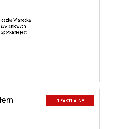
ecką
ieszką Wianecką.
 żywieniowych.
 Spotkanie jest
ałem
NIEAKTUALNE