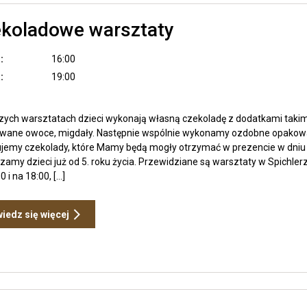
chleba
Zobacz
koladowe warsztaty
wpis
Czekoladowe
warsztaty
:
16:00
:
19:00
zych warsztatach dzieci wykonają własną czekoladę z dodatkami takimi
izowane owoce, migdały. Następnie wspólnie wykonamy ozdobne opakow
jemy czekolady, które Mamy będą mogły otrzymać w prezencie w dniu 
zamy dzieci już od 5. roku życia. Przewidziane są warsztaty w Spichle
0 i na 18:00, […]
Otwiera
iedz się więcej
link
przenoszący
do
Czekoladowe
warsztaty