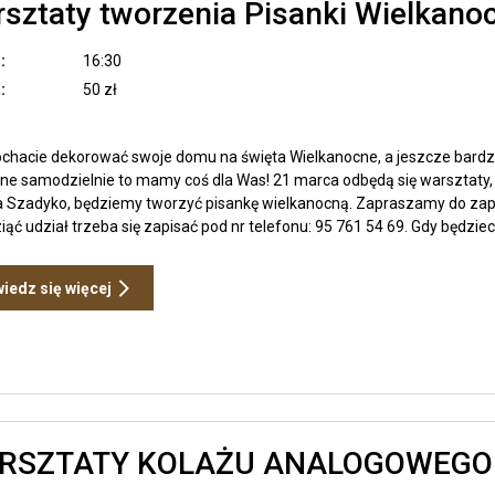
sztaty tworzenia Pisanki Wielkano
:
16:30
:
50 zł
kochacie dekorować swoje domu na święta Wielkanocne, a jeszcze bardzi
ne samodzielnie to mamy coś dla Was! 21 marca odbędą się warsztaty,
a Szadyko, będziemy tworzyć pisankę wielkanocną. Zapraszamy do zapis
ąć udział trzeba się zapisać pod nr telefonu: 95 761 54 69. Gdy będzieci
Otwiera
iedz się więcej
link
przenoszący
do
Warsztaty
tworzenia
Pisanki
Wielkanocnej
RSZTATY KOLAŻU ANALOGOWEGO