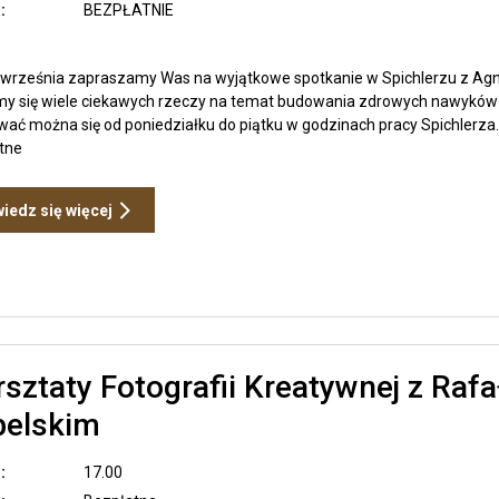
Wian
:
BEZPŁATNIE
 września zapraszamy Was na wyjątkowe spotkanie w Spichlerzu z Agn
y się wiele ciekawych rzeczy na temat budowania zdrowych nawyków
wać można się od poniedziałku do piątku w godzinach pracy Spichlerza.
tne
Otwiera
iedz się więcej
link
przenoszący
do
Warsztaty
z
Agnieszką
Wianecką
sztaty Fotografii Kreatywnej z Raf
Zobacz
elskim
wpis
Warsztaty
Fotografii
:
17.00
Kreatywnej