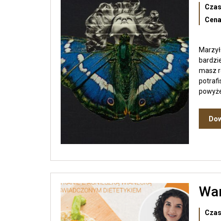
Czas
Cena
Marzyła
bardzi
masz ro
potraf
powyżej
Dow
War
Czas