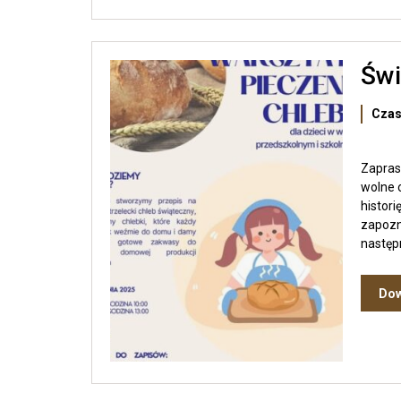
Świ
Czas
Zapras
wolne 
histori
zapozn
następ
Dow