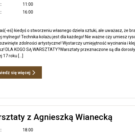
:
11:00
:
16:00
ś(-eś) kiedyś o stworzeniu własnego dzieła sztuki, ale uważasz, że brak
ej mylnego! Technika kolażu jest dla każdego! Nie ważne czy umiesz r
zwinięte zdolności artystyczne! Wystarczy umiejętność wycinania i kle
isz! DLA KOGO SĄ WARSZTATY?Warsztaty przeznaczone są dla dorosły
 17 roku […]
Otwiera
iedz się więcej
link
przenoszący
do
WARSZTATY
KOLAŻU
ANALOGOWEGO
Zoba
sztaty z Agnieszką Wianecką
wpis
Warsz
z
:
18.00
Agnie