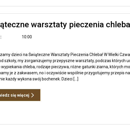
ąteczne warsztaty pieczenia chleb
:
10:00
zamy dzieci na Świąteczne Warsztaty Pieczenia Chleba! W Wielki Czwar
od szkoły, my zorganizujemy przepyszne warsztaty, podczas których u
ę wypiekania chleba, rodzaje pieczywa, różne gatunki ziarna, których 
amy je z zakwasem, no i oczywiście wspólnie przygotujemy przepis na
nie każdy wykona swój bochenek. Dzieci […]
Otwiera
iedz się więcej
link
przenoszący
do
Świąteczne
warsztaty
pieczenia