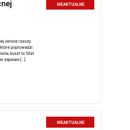
Zobacz
cnej
wpis
NIEAKTUALNE
Warsztaty
tworzenia
Pisanki
Wielkanocnej
ej cenicie rzeczy
 które poprowadzi
ów, koszt to 50zł.
e zapisani […]
Zobacz
wpis
NIEAKTUALNE
WARSZTATY