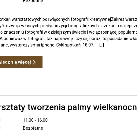
z
:
Bezpłatne
Rafałem
Nebelskim
potkań warsztatowych poświęconych fotografii kreatywnejZakres wars
ć rozwoju własnych predyspozycji fotograficznych i szukaniu najlepszej 
o znaczeniu fotografii w dzisiejszym świecie i wciąż rosnącej popularno
 A ponieważ w fotografii tak naprawdę liczy się obraz, to posiadanie włas
ne, wystarczy smartphone. Cykl spotkań: 18.07. – […]
Otwiera
iedz się więcej
link
przenoszący
do
Warsztaty
Fotografii
Kreatywnej
z
sztaty tworzenia palmy wielkanocn
Rafałem
Nebelskim
:
11.00 - 16.00
:
Bezpłatne