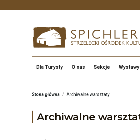
Przekierowuje
do
strony
głównej
Dla Turysty
O nas
Sekcje
Wystawy
Stona główna
/
Archiwalne warsztaty
Archiwalne warszta