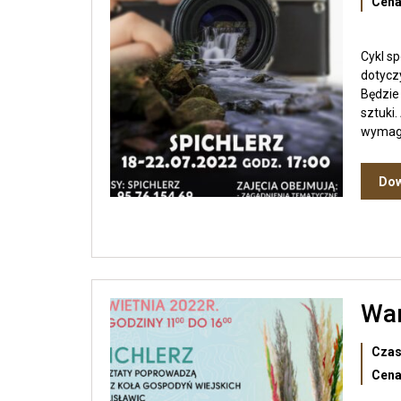
Cena
Cykl s
dotyczy
Będzie 
sztuki.
wymaga
Dow
War
Czas
Cena