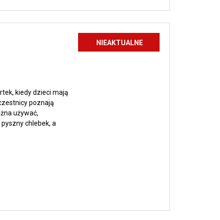
Zobacz
a
wpis
NIEAKTUALNE
Świąteczne
warsztaty
pieczenia
chleba
tek, kiedy dzieci mają
czestnicy poznają
można używać,
 pyszny chlebek, a