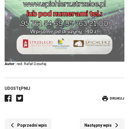
Autor:
red. Rafał Dziurłaj
UDOSTĘPNIJ
DRUKUJE
DRUKUJ
WPIS
Przekierowuje
Prze
Poprzedni wpis
Następny wpis