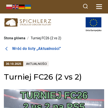
Przekierowuje
do
strony
głównej
Stona główna
/
Turniej FC26 (2 vs 2)
Otwiera
Wróć do listy „Aktualności”
link
przenoszący
PRZENOSI
30.10.2025
AKTUALNOŚCI
do
DO
listy
ARCHIWUM
Turniej FC26 (2 vs 2)
KATEGORII
aktualności
AKTUALNOŚCI