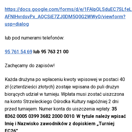
https://docs.google.com/forms/d/e/1FAIpQLSduEC7SLfeL
AFNIHvrdsvPx_AQCSiE7ZJ0DM5Q0G2WWyQ/viewform?
usp=dialog
lub pod numerami telefonów:
95 761 54 69
lub 95 763 21 00
Zachęcamy do zapisów!
Każda drużyna po wpłaceniu kwoty wpisowej w postaci 40
zł (czterdzieści złotych) zostaje wpisana do puli drużyn
biorących udział w turnieju. Wpłata musi zostać uiszczona
na konto Strzeleckiego Ośrodka Kultury najpóźniej 2 dni
przed turniejem. Numer konta do uiszczenia wpłaty:
35
8362 0005 0399 3682 2000 0010
.
W tytule należy wpisać
Imię i Nazwisko zawodników z dopiskiem „Turniej
FC26”