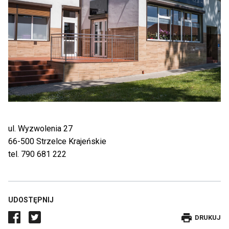
ul. Wyzwolenia 27
66-500 Strzelce Krajeńskie
tel. 790 681 222
UDOSTĘPNIJ
DRUKUJE
DRUKUJ
WPIS