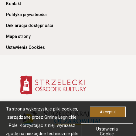
Otwiera
Kontakt
link
przenoszący
Otwiera
Polityka prywatności
do
link
Kontakt
przenoszący
Otwiera
Deklaracja dostępności
do
link
Polityka
przenoszący
Otwiera
Mapa strony
prywatności
do
link
Deklaracja
przenoszący
Otwiera
Ustawienia Cookies
dostępności
do
link
Mapa
przenoszący
strony
do
Ustawienia
Cookies
Otwiera
link
przenoszący
do
strzelecki
ośrodek
kultury
Otwiera
-
Ta strona wykorzystuje pliki cookies,
link
Akceptuj
stronaLink
przenosz
otwiera
zarządzane przez Gminę Legnickie
do
się
strzelce
Pole. Korzystając z niej, wyrażasz
w
Ustawienia
krajeński
nowej
zgodę na niezbędne technicznie pliki
Cookie
-