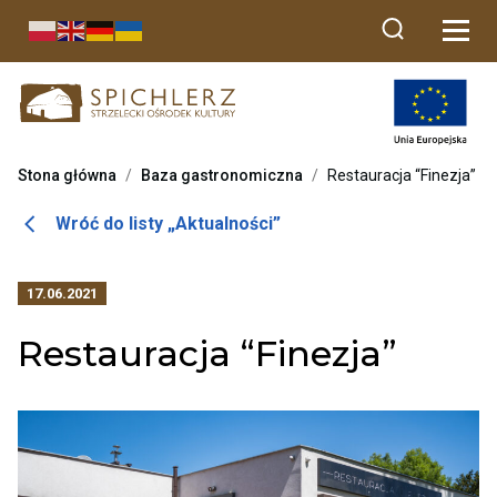
Przekierowuje
do
strony
głównej
Stona główna
/
Baza gastronomiczna
/
Restauracja “Finezja”
Otwiera
Wróć do listy „Aktualności”
link
przenoszący
17.06.2021
do
listy
Restauracja “Finezja”
aktualności