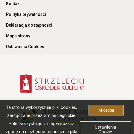
Otwiera
Kontakt
link
przenoszący
Otwiera
Polityka prywatności
do
link
Kontakt
przenoszący
Otwiera
Deklaracja dostępności
do
link
Polityka
przenoszący
Otwiera
Mapa strony
prywatności
do
link
Deklaracja
przenoszący
Otwiera
Ustawienia Cookies
dostępności
do
link
Mapa
przenoszący
strony
do
Ustawienia
Cookies
Otwiera
link
przenoszący
do
strzelecki
ośrodek
kultury
Otwiera
-
Ta strona wykorzystuje pliki cookies,
link
Akceptuj
stronaLink
przenosz
otwiera
zarządzane przez Gminę Legnickie
do
się
strzelce
Pole. Korzystając z niej, wyrażasz
w
Ustawienia
krajeński
nowej
zgodę na niezbędne technicznie pliki
Cookie
-