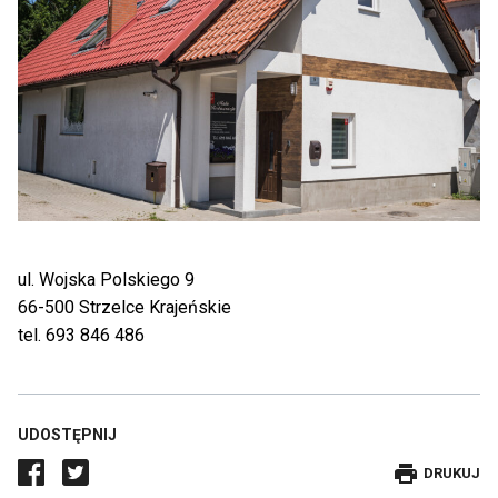
ul. Wojska Polskiego 9
66-500 Strzelce Krajeńskie
tel. 693 846 486
UDOSTĘPNIJ
DRUKUJE
DRUKUJ
WPIS