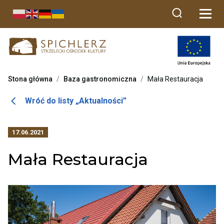
Przekierowuje
do
strony
głównej
Stona główna
/
Baza gastronomiczna
/
Mała Restauracja
Otwiera
Wróć do listy „Aktualności”
link
przenoszący
17.06.2021
do
listy
Mała Restauracja
aktualności