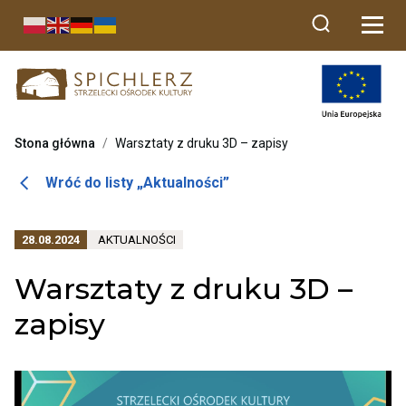
Przekierowuje
do
strony
głównej
Stona główna
/
Warsztaty z druku 3D – zapisy
Otwiera
Wróć do listy „Aktualności”
link
przenoszący
PRZENOSI
28.08.2024
AKTUALNOŚCI
do
DO
listy
ARCHIWUM
Warsztaty z druku 3D –
KATEGORII
aktualności
AKTUALNOŚCI
zapisy