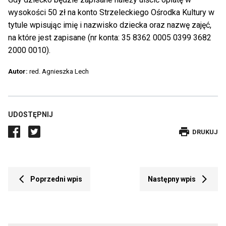
wysokości 50 zł na konto Strzeleckiego Ośrodka Kultury w
tytule wpisując imię i nazwisko dziecka oraz nazwę zajęć,
na które jest zapisane (nr konta: 35 8362 0005 0399 3682
2000 0010).
Autor:
red. Agnieszka Lech
UDOSTĘPNIJ
DRUKUJE
DRUKUJ
WPIS
Przekierowuje
Prze
Poprzedni wpis
Następny wpis
do
do
poprzedniego
nast
posta
post