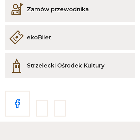
Odnośnik
Zamów przewodnika
do
Zamów
przewodnika
Odnośnik
ekoBilet
do
ekoBilet
Odnośnik
Strzelecki Ośrodek Kultury
do
Strzelecki
Ośrodek
Kultury
Link
otwiera
Przenosi
się
do
w
Przenosi
Przenosi
https://www.facebook.com/sok.strzelce.
nowej
do
do
Link
zakładce
https://www.youtube.com/user/KulturaStrzel
https://www.instagram.com/strzelec
otwiera
przegladarki
Link
Link
sie
otwiera
otwiera
w
sie
sie
nowej
w
w
zakładce