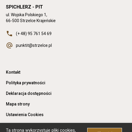
nowej
nowej
przeglądarki
SPICHLERZ - PIT
zakładce
zakładce
przeglądarki
przeglądarki
ul. Wojska Polskiego 1,
66-500 Strzelce Krajeńskie
Jeśli dostępne, dzwoni pod numer (+
(+ 48) 95 761 54 69
48) 95 761 54 69
Jeśli dostępne, otwiera klienta
punktit@strzelce.pl
pocztowego z adresem mailowym
punktit@strzelce.pl
Otwiera
Kontakt
link
przenoszący
Otwiera
Polityka prywatności
do
link
Kontakt
przenoszący
Otwiera
Deklaracja dostępności
do
link
Polityka
przenoszący
Otwiera
Mapa strony
prywatności
do
link
Deklaracja
przenoszący
Otwiera
Ustawienia Cookies
dostępności
do
link
Mapa
przenoszący
strony
do
Ta strona wykorzystuje pliki cookies,