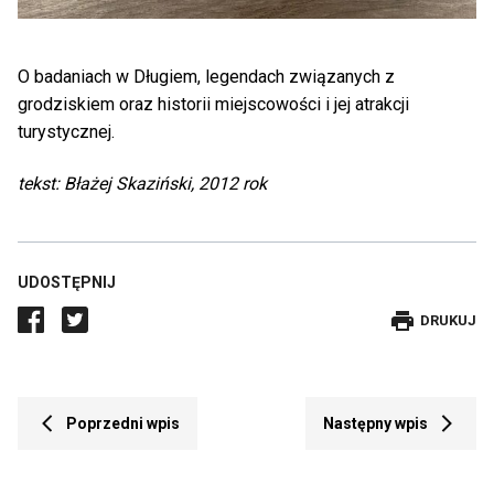
O badaniach w Długiem, legendach związanych z
grodziskiem oraz historii miejscowości i jej atrakcji
turystycznej.
tekst: Błażej Skaziński, 2012 rok
UDOSTĘPNIJ
DRUKUJE
DRUKUJ
WPIS
Przekierowuje
Prze
Poprzedni wpis
Następny wpis
do
do
poprzedniego
nast