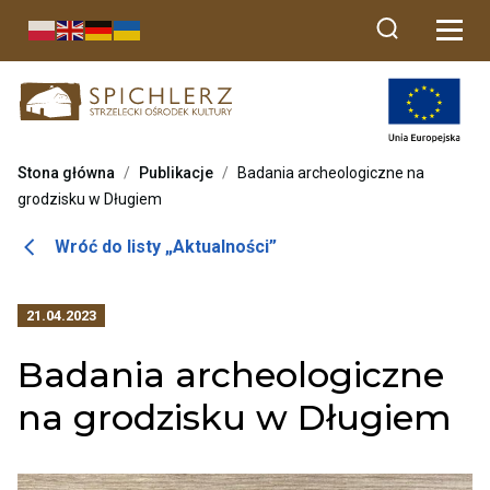
Przekierowuje
do
strony
głównej
Stona główna
/
Publikacje
/
Badania archeologiczne na
grodzisku w Długiem
Otwiera
Wróć do listy „Aktualności”
link
przenoszący
21.04.2023
do
listy
Badania archeologiczne
aktualności
na grodzisku w Długiem