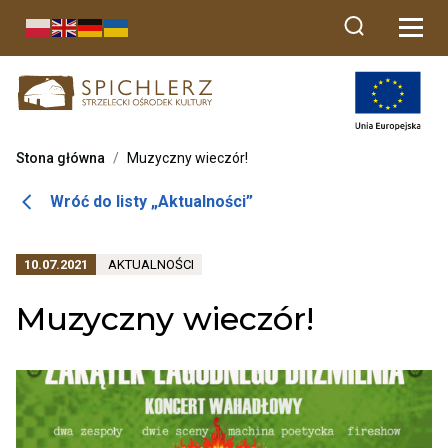
Przekierowuje
do
strony
głównej
Stona główna
/
Muzyczny wieczór!
Otwiera
Wróć do listy „Aktualności”
link
przenoszący
PRZENOSI
10.07.2021
AKTUALNOŚCI
do
DO
listy
ARCHIWUM
Muzyczny wieczór!
KATEGORII
aktualności
AKTUALNOŚCI