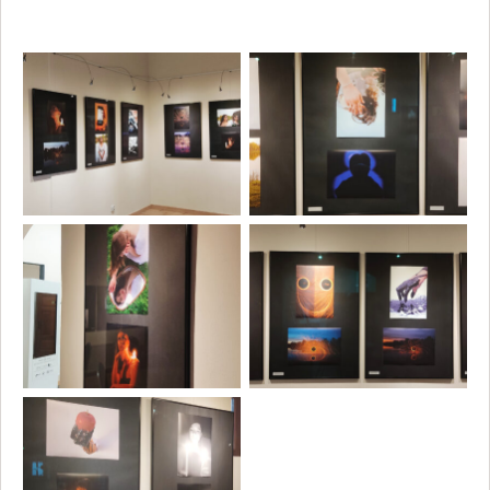
Otwiera
Otwiera
obrazek
obrazek
na
na
pełny
pełny
ekran
ekran
Otwiera
Otwiera
obrazek
obrazek
na
na
pełny
pełny
ekran
ekran