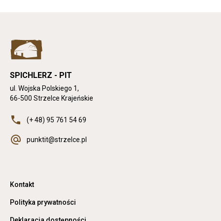
posta
post
SPICHLERZ - PIT
ul. Wojska Polskiego 1,
66-500 Strzelce Krajeńskie
Jeśli dostępne, dzwoni pod numer (+
(+ 48) 95 761 54 69
48) 95 761 54 69
Jeśli dostępne, otwiera klienta
punktit@strzelce.pl
pocztowego z adresem mailowym
punktit@strzelce.pl
Otwiera
Kontakt
link
przenoszący
Otwiera
Polityka prywatności
do
link
Kontakt
przenoszący
Otwiera
Deklaracja dostępności