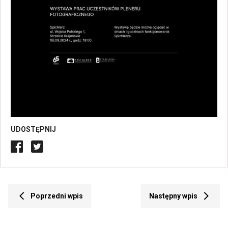
Otwiera
obrazek
UDOSTĘPNIJ
na
pełny
ekran
Przekierowuje
Prze
Poprzedni wpis
Następny wpis
do
do
poprzedniego
nast