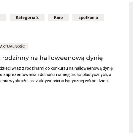
1
Przekierowuje
Kategoria 2
Przekierowuje
Kino
Przekierowuje
spotkania
Przekierowuje
do
do
do
do
archiwum
archiwum
archiwum
archiwum
kategorii
kategorii
kategorii
kategorii
Kategoria
Kategoria
Kino
spotkania
1
2
AKTUALNOŚCI
Otwiera
 rodzinny na halloweenową dynię
link
przenoszą
zieci wraz z rodzinami do konkursu na halloweenową dynię.
do
aktualnośc
 zaprezentowania zdolności i umiejętności plastycznych, a
Konkurs
enia wyobraźni oraz aktywności artystycznej wśród dzieci.
rodzinny
na
halloween
dynię