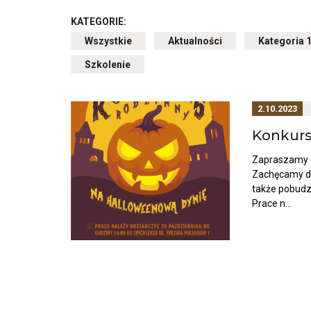
aktualności
KATEGORIE:
Wszystkie
Przekierowuje
Aktualności
Przekierowuje
Kategoria 
do
do
strony
archiwum
Szkolenie
Przekierowuje
ze
kategorii
do
wszystkimi
Aktualności
archiwum
aktualnościami
kategorii
Szkolenie
2.10.2023
Konkurs
Zapraszamy d
Zachęcamy do
także pobudz
Prace n...
Otwiera
link
przenoszący
do
aktualności
Konkurs