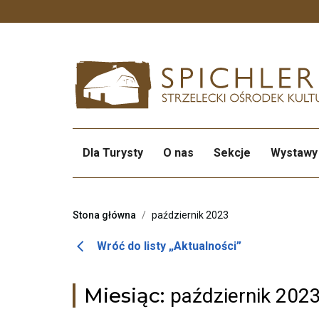
Przekierowuje
do
strony
głównej
Dla Turysty
O nas
Sekcje
Wystawy
Stona główna
/
październik 2023
Otwiera
Wróć do listy „Aktualności”
link
przenoszący
Miesiąc:
październik 202
do
listy