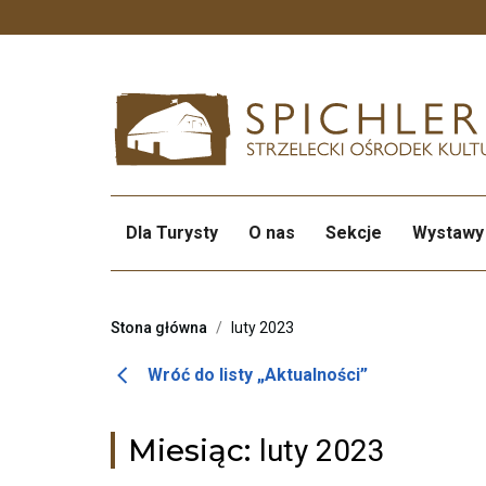
Przekierowuje
do
strony
głównej
Dla Turysty
O nas
Sekcje
Wystawy
Stona główna
/
luty 2023
Otwiera
Wróć do listy „Aktualności”
link
przenoszący
Miesiąc:
luty 2023
do
listy