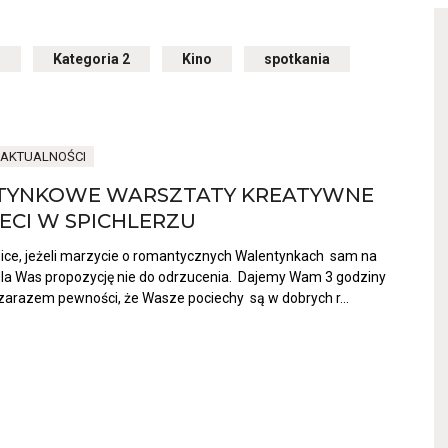
1
Przekierowuje
Kategoria 2
Przekierowuje
Kino
Przekierowuje
spotkania
Przekierowuje
do
do
do
do
archiwum
archiwum
archiwum
archiwum
kategorii
kategorii
kategorii
kategorii
Kategoria
Kategoria
Kino
spotkania
1
2
AKTUALNOŚCI
TYNKOWE WARSZTATY KREATYWNE
Otwiera
IECI W SPICHLERZU
link
przenoszący
ice, jeżeli marzycie o romantycznych Walentynkach sam na
do
aktualności
a Was propozycję nie do odrzucenia. Dajemy Wam 3 godziny
WALENTYNKOWE
 zarazem pewności, że Wasze pociechy są w dobrych r...
WARSZTATY
KREATYWNE
DLA
DZIECI
W
SPICHLERZU